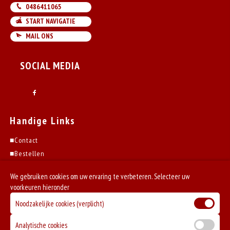
0486411065
START NAVIGATIE
MAIL ONS
SOCIAL MEDIA
Handige Links
■
Contact
■
Bestellen
■
Account
We gebruiken cookies om uw ervaring te verbeteren. Selecteer uw
■
Algemene Voorwaarden
voorkeuren hieronder
■
Solliciteren
Noodzakelijke cookies (verplicht)
Analytische cookies